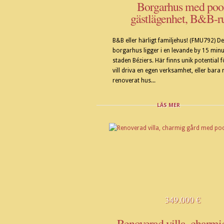
Borgarhus med pool
gästlägenhet, B&B-
B&B eller härligt familjehus! (FMU792) D
borgarhus ligger i en levande by 15 minu
staden Béziers. Här finns unik potential 
vill driva en egen verksamhet, eller bara n
renoverat hus...
LÄS MER
349.000 €
Renoverad villa, charmi