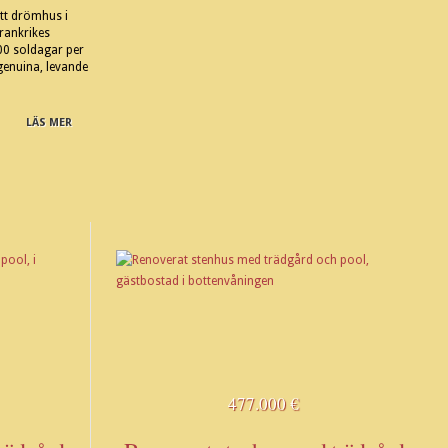
itt drömhus i
rankrikes
00 soldagar per
 genuina, levande
LÄS MER
477.000 €