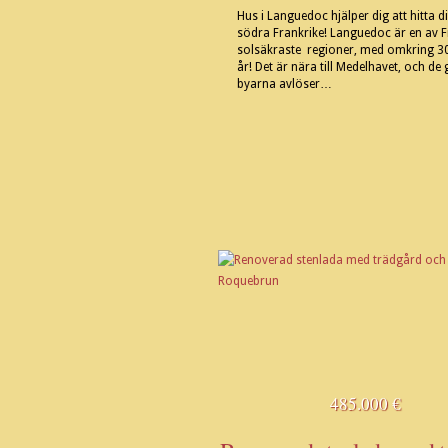
Hus i Languedoc hjälper dig att hitta d
södra Frankrike! Languedoc är en av F
solsäkraste regioner, med omkring 3
år! Det är nära till Medelhavet, och de
byarna avlöser…
485.000 €