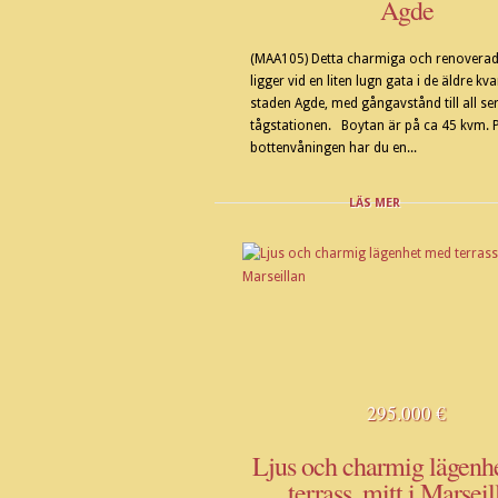
Agde
(MAA105) Detta charmiga och renovera
ligger vid en liten lugn gata i de äldre kva
staden Agde, med gångavstånd till all serv
tågstationen. Boytan är på ca 45 kvm. 
bottenvåningen har du en...
LÄS MER
295.000 €
Ljus och charmig lägenh
terrass, mitt i Marseil