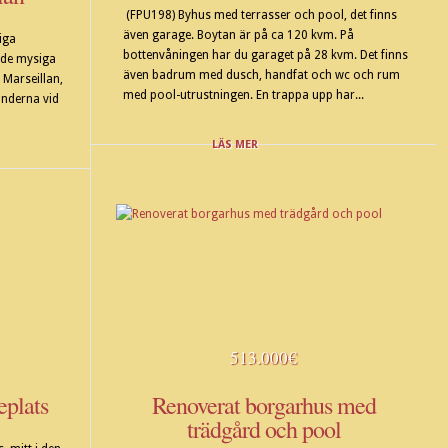
(FPU198) Byhus med terrasser och pool, det finns
även garage. Boytan är på ca 120 kvm. På
iga
bottenvåningen har du garaget på 28 kvm. Det finns
i de mysiga
även badrum med dusch, handfat och wc och rum
 Marseillan,
med pool-utrustningen. En trappa upp har...
änderna vid
LÄS MER
513.000€
eplats
Renoverat borgarhus med
trädgård och pool