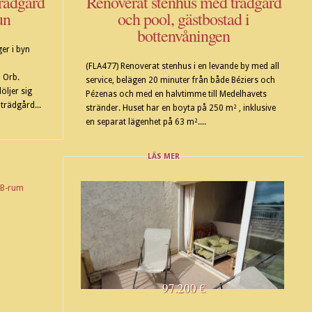
rädgård
Renoverat stenhus med trädgård
un
och pool, gästbostad i
bottenvåningen
er i byn
(FLA477) Renoverat stenhus i en levande by med all
n Orb.
service, belägen 20 minuter från både Béziers och
öljer sig
Pézenas och med en halvtimme till Medelhavets
trädgård...
stränder. Huset har en boyta på 250 m² , inklusive
en separat lägenhet på 63 m²....
LÄS MER
97.200 €