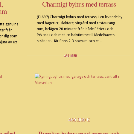
,
Charmigt byhus med terrass
rum
(FLA97) Charmigt byhus med terrass, i en levande by
med bagerier, slaktare, vingård med restaurang
etta genuina
mm, belägen 20 minuter från både Béziers och
ter från
Pézenas och med en halvtimme till Medelhavets
för dig som
stränder. Här finns 2-3 sovrum och en...
juta av ett
LÄS MER
466.000 €
g gård
Rymligt byhus med garage och