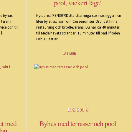
pool, vackert läge!
de byhus
Nytt pris! (FSN307)Detta charmiga stenhus ligger i en
rteren i
liten by strax norr om Cessenon sur Orb, det finns
ice och till
restaurang och brödleverans. Du har ca 40 minuter
På
till Medelhavets stränder, 10 minuter till bad i floden
Orb. Huset är...
LÄS MER
198.000 €
et med
Byhus med terrasser och pool
lan