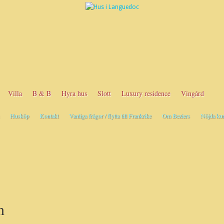
Villa
B & B
Hyra hus
Slott
Luxury residence
Vingård
Husköp
Kontakt
Vanliga frågor / flytta till Frankrike
Om Beziers
Nöjda ku
n