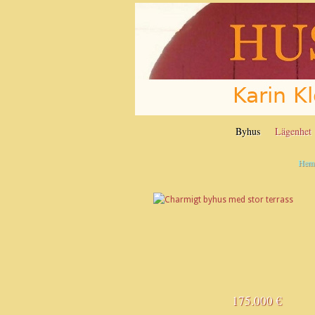
Byhus
Lägenhet
Hem
175.000 €