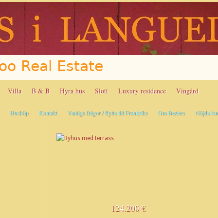
Villa
B & B
Hyra hus
Slott
Luxury residence
Vingård
Husköp
Kontakt
Vanliga frågor / flytta till Frankrike
Om Beziers
Nöjda ku
124.200 €