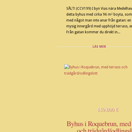
SÅLT! (CCV199) I byn Vias nära Medelhav
detta byhus med cirka 96 m² boyta, som
med något man inte anar från gatan: en r
mysig innergård med upphöjd terrass, e
Från gatan kommer du direkt in...
LÄS MER
159.000 €
Byhus i Roquebrun, med 
och trädgård/odlingsl