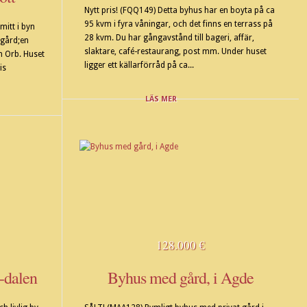
Nytt pris! (FQQ149) Detta byhus har en boyta på ca
95 kvm i fyra våningar, och det finns en terrass på
mitt i byn
28 kvm. Du har gångavstånd till bageri, affär,
dgård;en
slaktare, café-restaurang, post mm. Under huset
n Orb. Huset
ligger ett källarförråd på ca...
is
LÄS MER
128.000 €
-dalen
Byhus med gård, i Agde