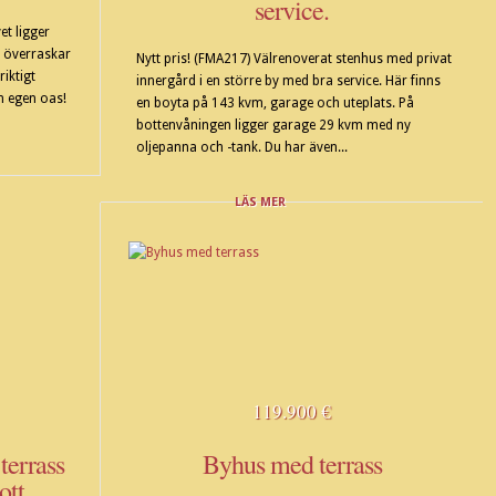
service.
et ligger
 överraskar
Nytt pris! (FMA217) Välrenoverat stenhus med privat
iktigt
innergård i en större by med bra service. Här finns
n egen oas!
en boyta på 143 kvm, garage och uteplats. På
bottenvåningen ligger garage 29 kvm med ny
oljepanna och -tank. Du har även...
LÄS MER
119.900 €
terrass
Byhus med terrass
ott