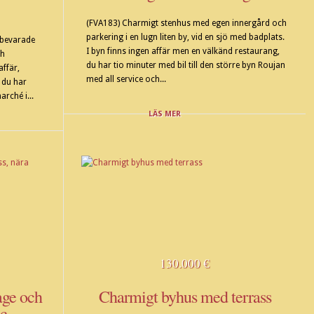
(FVA183) Charmigt stenhus med egen innergård och
parkering i en lugn liten by, vid en sjö med badplats.
 bevarade
I byn finns ingen affär men en välkänd restaurang,
ch
du har tio minuter med bil till den större byn Roujan
affär,
med all service och...
 du har
rché i...
LÄS MER
130.000 €
age och
Charmigt byhus med terrass
ac