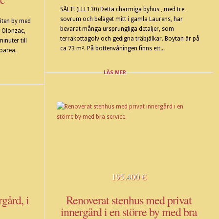
SÅLT! (LLL130) Detta charmiga byhus , med tre
sovrum och beläget mitt i gamla Laurens, har
liten by med
bevarat många ursprungliga detaljer, som
r Olonzac,
terrakottagolv och gedigna träbjälkar. Boytan är på
inuter till
ca 73 m². På bottenvåningen finns ett...
boarea.
LÄS MER
195.400 €
gård, i
Renoverat stenhus med privat
innergård i en större by med bra