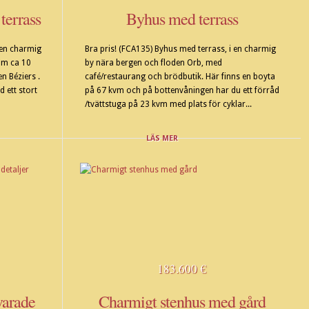
terrass
Byhus med terrass
 en charmig
Bra pris! (FCA135) Byhus med terrass, i en charmig
 mm ca 10
by nära bergen och floden Orb, med
n Béziers .
café/restaurang och brödbutik. Här finns en boyta
 ett stort
på 67 kvm och på bottenvåningen har du ett förråd
/tvättstuga på 23 kvm med plats för cyklar...
LÄS MER
183.600 €
varade
Charmigt stenhus med gård