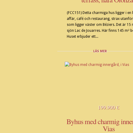
(FCC151) Detta charmiga hus ligger i en 
affär, café och restaurang, strax utanfö
som ligger väster om Béziers. Det är 15 m
sjön Lac de Jouarres. Här finns 145 m² 
Huset erbjuder ett...
LÄS MER
199.900 €
Byhus med charmig inner
Vias