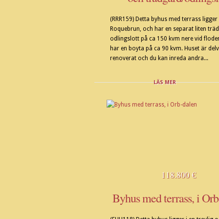
(RRR159) Detta byhus med terrass ligger 
Roquebrun, och har en separat liten trä
odlingslott på ca 150 kvm nere vid flode
har en boyta på ca 90 kvm. Huset är delv
renoverat och du kan inreda andra...
LÄS MER
118.800 €
Byhus med terrass, i Orb