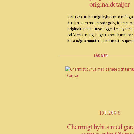
originaldetaljer
(FAB178) Urcharmigt byhus med många
detaljer som mönstrade golv, fönster o
originaltapeter. Huset ligger i en by med 
café/restaurang, bageri, apotek mm och
bara några minuter till närmaste superma
LÄS MER
151.200 €
Charmigt byhus med gar
terrass, nära Olonz