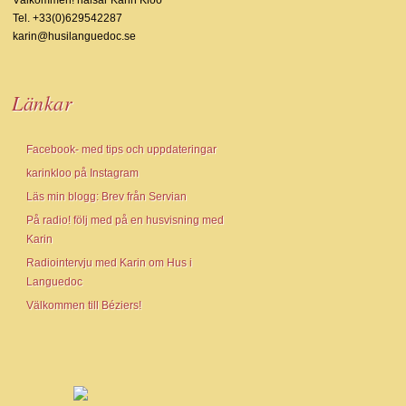
Välkommen! hälsar Karin Kloo
Tel. +33(0)629542287
karin@husilanguedoc.se
Länkar
Facebook- med tips och uppdateringar
karinkloo på Instagram
Läs min blogg: Brev från Servian
På radio! följ med på en husvisning med
Karin
Radiointervju med Karin om Hus i
Languedoc
Välkommen till Béziers!