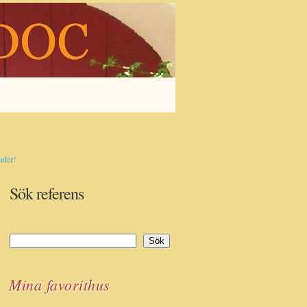
nder!
Sök referens
Sök
Sök
Mina favorithus