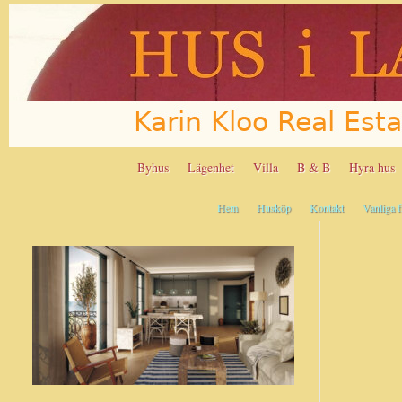
Byhus
Lägenhet
Villa
B & B
Hyra hus
Hem
Husköp
Kontakt
Vanliga fr