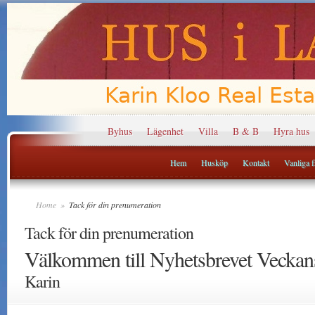
Byhus
Lägenhet
Villa
B & B
Hyra hus
Hem
Husköp
Kontakt
Vanliga fr
Home
»
Tack för din prenumeration
Tack för din prenumeration
Välkommen till Nyhetsbrevet Veckan
Karin