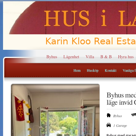
Byhus
Lägenhet
Villa
B & B
Hyra hus
Hem
Husköp
Kontakt
Vanliga fr
Byhus med 
läge invid
Byhus
1 Garage
Byhus med garage