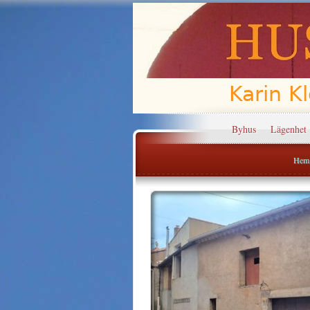
Byhus
Lägenhet
Hem