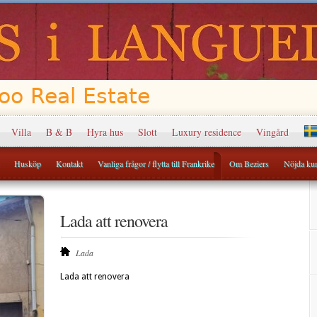
Villa
B & B
Hyra hus
Slott
Luxury residence
Vingård
Husköp
Kontakt
Vanliga frågor / flytta till Frankrike
Om Beziers
Nöjda ku
Lada att renovera
Lada
Lada att renovera