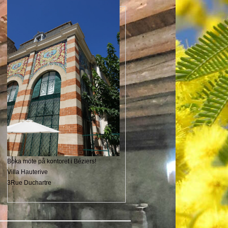
Boka möte på kontoret i Béziers!
Villa Hauterive
3Rue Duchartre