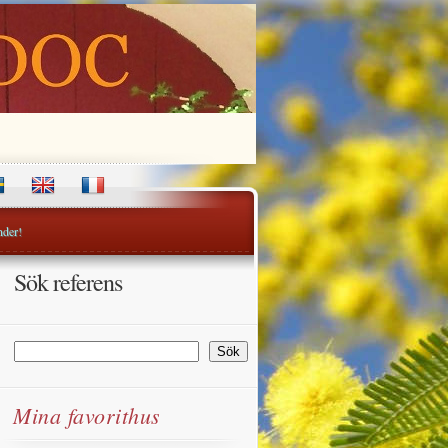
nder!
Sök referens
Sök
Sök
Mina favorithus