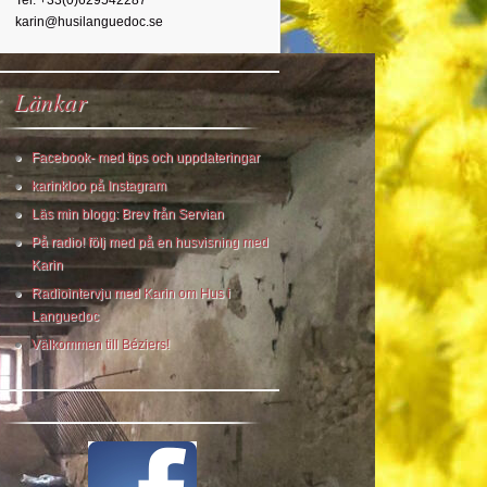
Tel. +33(0)629542287
karin@husilanguedoc.se
Länkar
Facebook- med tips och uppdateringar
karinkloo på Instagram
Läs min blogg: Brev från Servian
På radio! följ med på en husvisning med
Karin
Radiointervju med Karin om Hus i
Languedoc
Välkommen till Béziers!