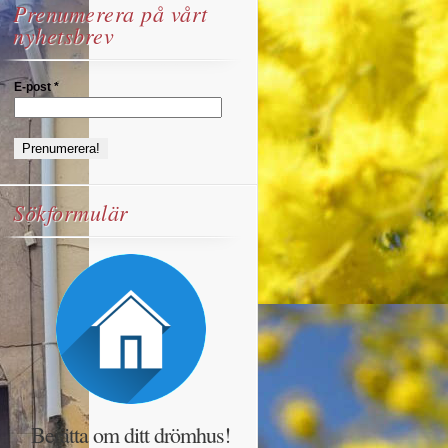
Prenumerera på vårt
nyhetsbrev
E-post
*
Sökformulär
Berätta om ditt drömhus!