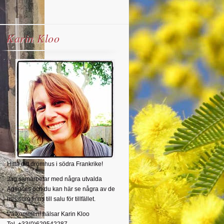
Karin Kloo
Hitta ditt drömhus i södra Frankrike!
Jag samarbetar med några utvalda
Agences och du kan här se några av de
hus som finns till salu för tillfället.
Välkommen! hälsar Karin Kloo