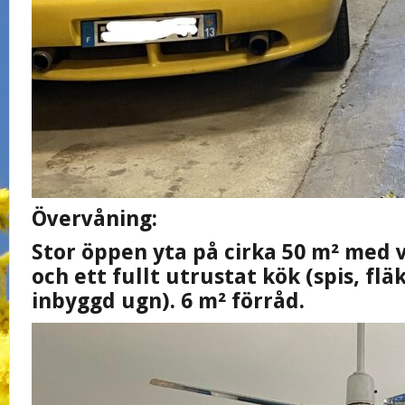
Övervåning:
Stor öppen yta på cirka 50 m² med
och ett fullt utrustat kök (spis, flä
inbyggd ugn). 6 m² förråd.