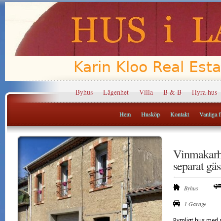
Byhus
Lägenhet
Villa
B & B
Hyra hus
Hem
Husköp
Kontakt
Vanliga fr
Vinmakarh
separat gä
Byhus
1 Garage
Rymligt hus med 