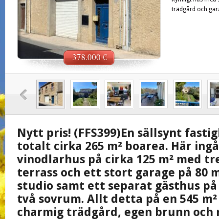
trädgård och gar
378.000 €
Nytt pris! (FFS399)En sällsynt fast
totalt cirka 265 m² boarea. Här ingå
vinodlarhus på cirka 125 m² med tr
terrass och ett stort garage på 80 m
studio samt ett separat gästhus på
två sovrum. Allt detta på en 545 m
charmig trädgård, egen brunn och 