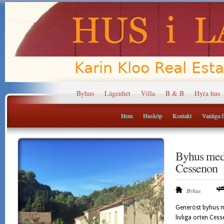
Byhus
Lägenhet
Villa
B & B
Hyra hus
Hem
Husköp
Kontakt
Vanliga fr
Byhus med s
Cessenon
Byhus
Generöst byhus me
livliga orten Ces