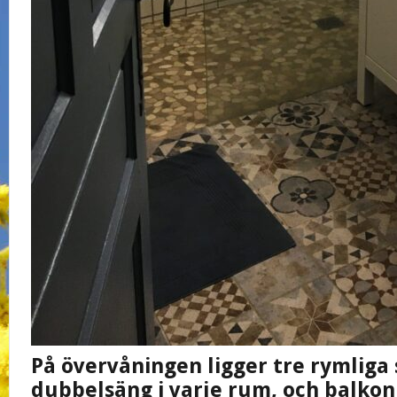
På övervåningen ligger tre rymlig
dubbelsäng i varje rum, och balkon