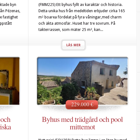
aktade byn
(FMM225) Ett byhus fyllt av karaktär och historia.
rån Pézenas,
Detta unika hus från medeltiden erbjuder cirka 165
 fastighet
m² boarea fördelat på fyra våningar,med charm
ppstått
och äkta atmosfär. Huset har tre sovrum. På
takterrassen, som mäter 25 m², kan...
LÄS MER
229.000 €
 och
Byhus med trädgård och pool
riska
mittemot