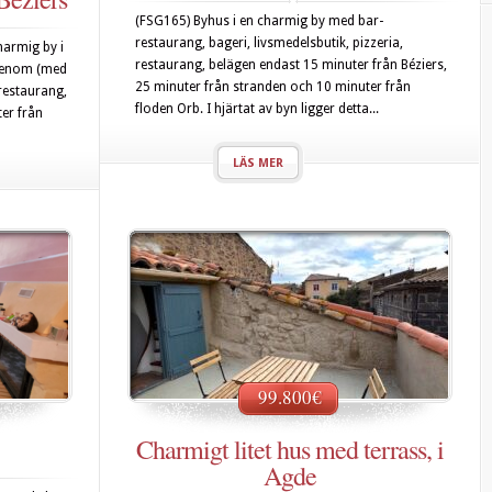
(FSG165) Byhus i en charmig by med bar-
restaurang, bageri, livsmedelsbutik, pizzeria,
harmig by i
restaurang, belägen endast 15 minuter från Béziers,
igenom (med
25 minuter från stranden och 10 minuter från
 restaurang,
floden Orb. I hjärtat av byn ligger detta...
er från
LÄS MER
99.800€
Charmigt litet hus med terrass, i
Agde