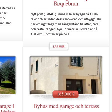
Roquebrun
akterrass, i
u har
Nytt pris! (RRR415) Denna villa är byggd på 1970-
ch 5
talet och är sedan dess renoverad och utbyggd. Du
ian. Här
har ett lugnt läge med gångavstånd till affär, café
och restauranger i byn Roquebrun. Boytan är på
150 kvm. Tomten är på hela...
LÄS MER
165.000 €
arage i
Byhus med garage och terrass
Béziers