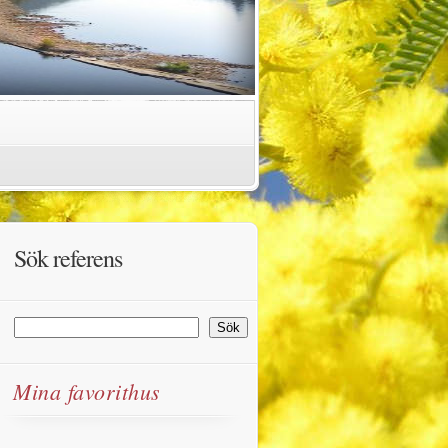
Sök referens
Sök
Sök
Mina favorithus