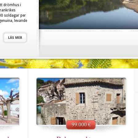
itt drömhus i
rankrikes
00 soldagar per
 genuina, levande
LÄS MER
99.000 €