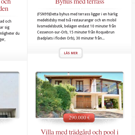
 och
Byhus med terrass
den
(FSN99)Detta byhus med terrass ligger i en härlig
medeltidsby med två restauranger och en mobil
ktad och
livsmedelsbutik, belägen endast 10 minuter från
ar sig
Cessenon-sur-Orb, 15 minuter från Roquebrun
mligheter du
(badplats i floden Orb), 30 minuter från...
ger,
LÄS MER
290.000 €
Villa med trädgård och pool i