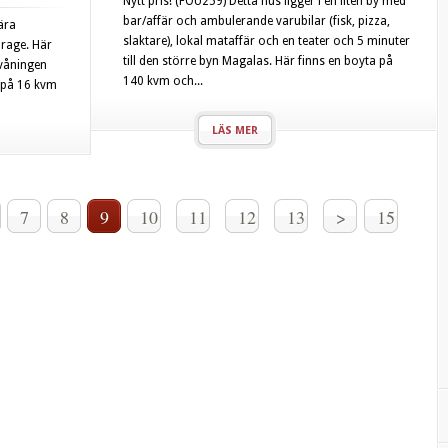
Nytt pris! (FOU259) Detta hus ligger i en liten by med
bar/affär och ambulerande varubilar (fisk, pizza,
ära
slaktare), lokal mataffär och en teater och 5 minuter
arage. Här
till den större byn Magalas. Här finns en boyta på
nvåningen
140 kvm och...
) på 16 kvm
LÄS MER
7
8
9
10
11
12
13
>
15