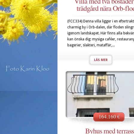
Villa med två bostäder
trädgård nära Orb-flo
(FCC334) Denna villa ligger i en eftertra
charmig by i Orb-dalen, där floden slingr
igenom landskapet. Här finns alla bekvä
kan önska dig: mysiga caféer, restauran
bagerier, slakteri, mataffär,...
LÄS MER
164.160 €
Byhus med terrass