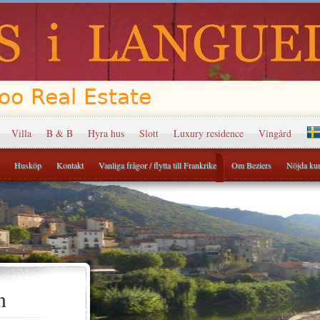
Villa
B & B
Hyra hus
Slott
Luxury residence
Vingård
Husköp
Kontakt
Vanliga frågor / flytta till Frankrike
Om Beziers
Nöjda ku
n