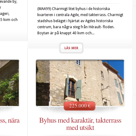
levande by,
r
(MAA99) Charmigt litet byhus i de historiska
ageri,
kvarteren i centrala Agde, med takterrass. Charmigt
45 kvm och
stadshus beläget i hjärtat av Agdes historiska
centrum, bara några steg från Hérault- floden.
Boytan är på knappt 40 kvm och...
LÄS MER
225.000 €
ss, nära
Byhus med karaktär, takterrass
med utsikt