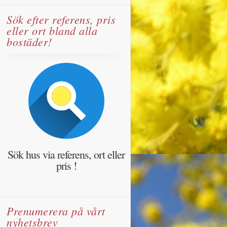
Sök efter referens, pris
eller ort bland alla
bostäder!
Sök hus via referens, ort eller
pris !
Prenumerera på vårt
nyhetsbrev