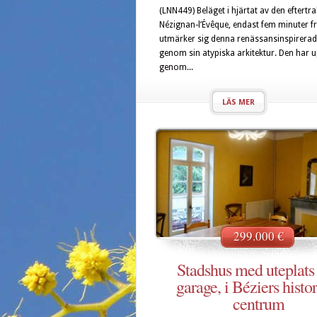
(LNN449) Beläget i hjärtat av den eftertr
Nézignan-l’Évêque, endast fem minuter f
utmärker sig denna renässansinspirerade
genom sin atypiska arkitektur. Den har u
genom...
LÄS MER
299.000 €
Stadshus med uteplats
garage, i Béziers histo
centrum