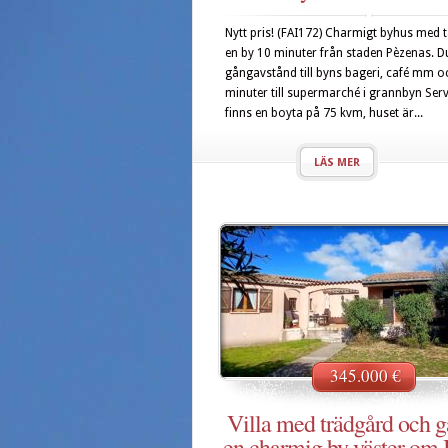
Nytt pris! (FAI172) Charmigt byhus med t
en by 10 minuter från staden Pèzenas. D
gångavstånd till byns bageri, café mm o
minuter till supermarché i grannbyn Serv
finns en boyta på 75 kvm, huset är...
LÄS MER
345.000 €
Villa med trädgård och g
en charmig by väster om 