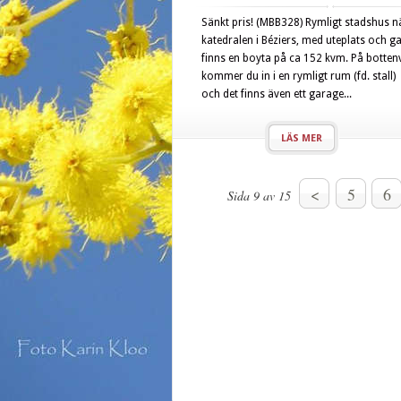
Sänkt pris! (MBB328) Rymligt stadshus n
katedralen i Béziers, med uteplats och g
finns en boyta på ca 152 kvm. På botte
kommer du in i en rymligt rum (fd. stall
och det finns även ett garage...
LÄS MER
<
5
6
Sida 9 av 15