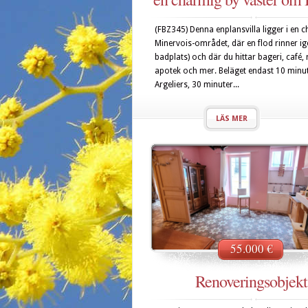
(FBZ345) Denna enplansvilla ligger i en c
Minervois-området, där en flod rinner 
badplats) och där du hittar bageri, café,
apotek och mer. Beläget endast 10 minut
Argeliers, 30 minuter...
LÄS MER
55.000 €
Renoveringsobjekt