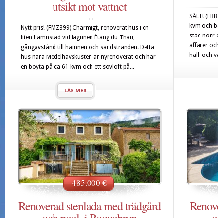
utsikt mot vattnet
SÅLT! (FBB
kvm och bal
Nytt pris! (FMZ399) Charmigt, renoverat hus i en
stad norr 
liten hamnstad vid lagunen Étang du Thau,
affärer oc
gångavstånd till hamnen och sandstranden. Detta
hall och v
hus nära Medelhavskusten är nyrenoverat och har
en boyta på ca 61 kvm och ett sovloft på...
LÄS MER
485.000 €
Renoverad stenlada med trädgård
Renove
och pool, i Roquebrun
o