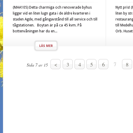
(MAA105) Detta charmiga och renoverade byhus
Nytt pris!
ligger vid en liten lugn gata i de äldre kvarteren i
liten by s
staden Agde, med gångavstånd till all service och till
restaurang
tågstationen. Boytan är på ca 45 kvm. På
till Medelh
bottenvåningen har du en...
Orb. Huset 
LÄS MER
<
3
4
5
6
7
8
Sida 7 av 15