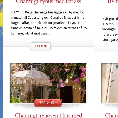
Charmigt byhus med terrass
Byhu
(FCY154) Detta charmiga hus ligger i en by med tio
minuter till Capestang och Canal du Midi, det finns
Nytt pris!
bageri, affär, apotek och torgmarknad i byn. Här
115 m². Hu
finns en boyta på hela 210 kvm och en terrass på 25
vardagsrum
kvm med utsikt mot byns...
föräldrasv
stort gara
LÄS MER
361.800 €
Charmigt, renoverat hus med
Charm