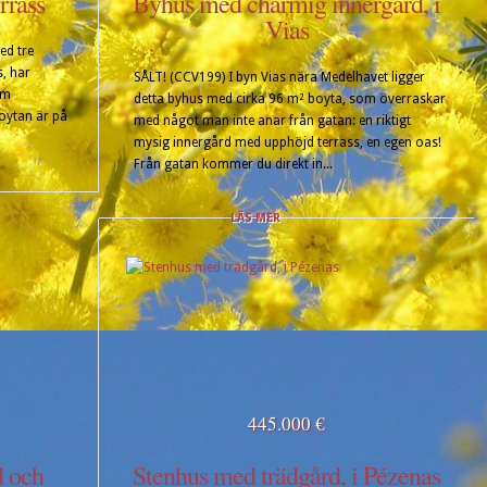
rrass
Byhus med charmig innergård, i
Vias
ed tre
, har
SÅLT! (CCV199) I byn Vias nära Medelhavet ligger
om
detta byhus med cirka 96 m² boyta, som överraskar
Boytan är på
med något man inte anar från gatan: en riktigt
mysig innergård med upphöjd terrass, en egen oas!
Från gatan kommer du direkt in...
LÄS MER
445.000 €
d och
Stenhus med trädgård, i Pézenas