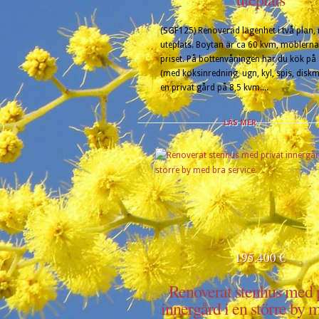
(SGF125) Renoverad lägenhet i två plan,
uteplats. Boytan är ca 60 kvm, möblerna 
priset. På bottenvåningen har du kök på
(med köksinredning, ugn, kyl, spis, disk
en privat gård på 8,5 kvm....
LÄS MER
195.400 €
Renoverat stenhus med 
innergård i en större by 