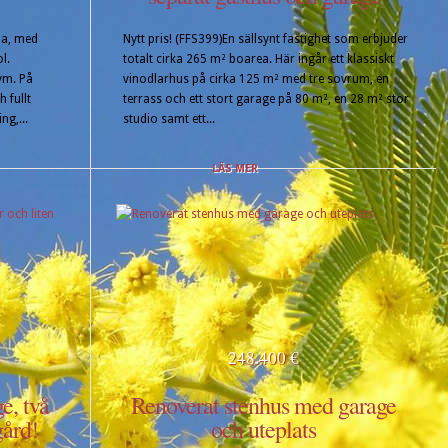
da, med
Nytt pris! (FFS399)En sällsynt fastighet som erbjuder
l.
totalt cirka 265 m² boarea. Här ingår ett klassiskt
vm. På
vinodlarhus på cirka 125 m² med tre sovrum, en
 fullt
terrass och ett stort garage på 80 m², en 28 m² stor
ng,...
studio samt ett...
LÄS MER
248.400 €
, två
Renoverat stenhus med garage
gård!
och uteplats