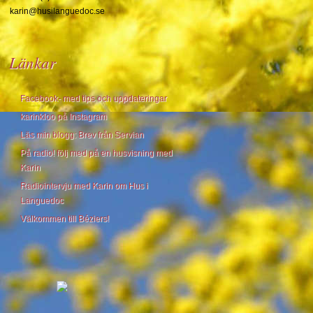
karin@husilanguedoc.se
Länkar
Facebook- med tips och uppdateringar
karinkloo på Instagram
Läs min blogg: Brev från Servian
På radio! följ med på en husvisning med
Karin
Radiointervju med Karin om Hus i
Languedoc
Välkommen till Béziers!