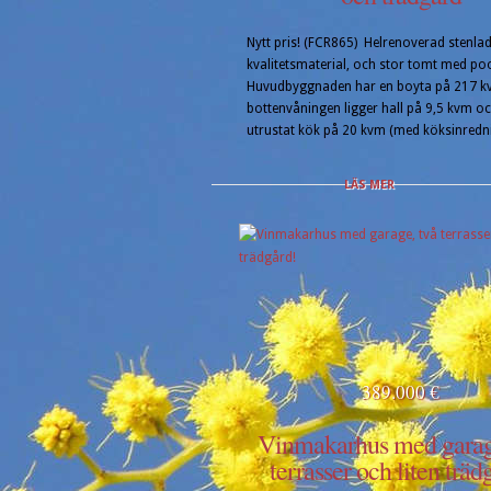
Nytt pris! (FCR865) Helrenoverad stenla
kvalitetsmaterial, och stor tomt med poo
Huvudbyggnaden har en boyta på 217 k
bottenvåningen ligger hall på 9,5 kvm och
utrustat kök på 20 kvm (med köksinredni
LÄS MER
389.000 €
Vinmakarhus med garage
terrasser och liten träd