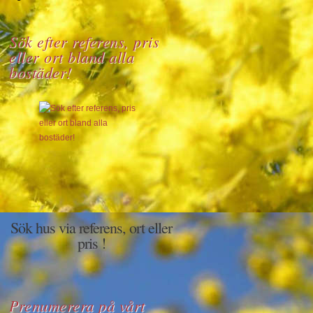
Sök efter referens, pris
eller ort bland alla
bostäder!
Sök hus via referens, ort eller
pris !
Prenumerera på vårt