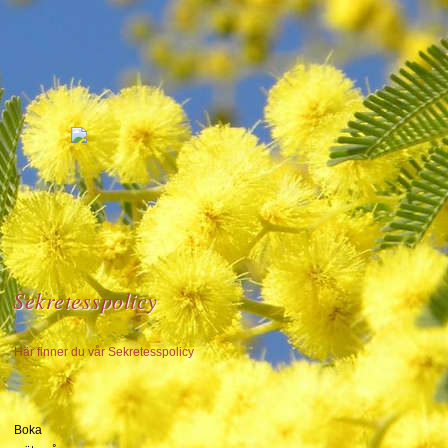
Sekretesspolicy
Här finner du vår Sekretesspolicy
Boka