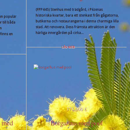
(FPP445) Stenhus med trädgård, i Pézenas
historiska kvarter, bara ett stenkast från gågatorna,
 en populär
butikerna och restaurangerna i denna charmiga lilla
 till båda
stad. Att renovera. Dess främsta attraktion är den
en
härliga innergården på cirka...
 finns en
LÄS MER
378.000 €
, med
Borgarhus med pool