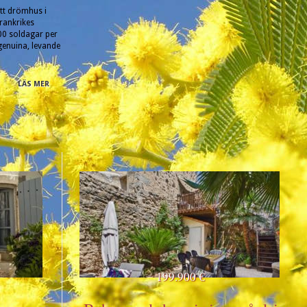
itt drömhus i
rankrikes
00 soldagar per
 genuina, levande
LÄS MER
199.900 €