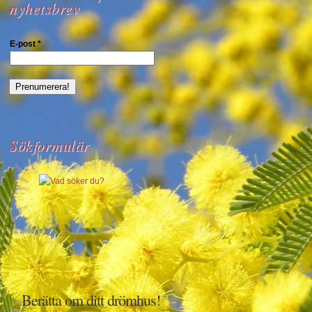
nyhetsbrev
E-post
*
Sökformulär
Berätta om ditt drömhus!