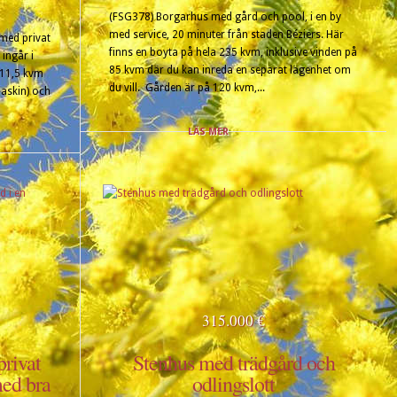
(FSG378) Borgarhus med gård och pool, i en by
med service, 20 minuter från staden Béziers. Här
 med privat
finns en boyta på hela 235 kvm, inklusive vinden på
ingår i
85 kvm där du kan inreda en separat lägenhet om
 11,5 kvm
du vill. Gården är på 120 kvm,...
maskin) och
LÄS MER
315.000 €
privat
Stenhus med trädgård och
med bra
odlingslott