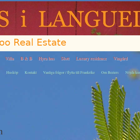
Villa
B & B
Hyra hus
Slott
Luxury residence
Vingård
Husköp
Kontakt
Vanliga frågor / flytta till Frankrike
Om Beziers
Nöjda ku
n