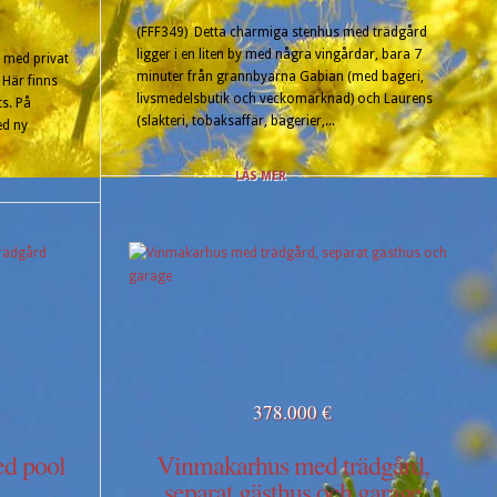
(FFF349) Detta charmiga stenhus med trädgård
ligger i en liten by med några vingårdar, bara 7
s med privat
minuter från grannbyarna Gabian (med bageri,
 Här finns
livsmedelsbutik och veckomarknad) och Laurens
s. På
(slakteri, tobaksaffär, bagerier,...
ed ny
LÄS MER
378.000 €
ed pool
Vinmakarhus med trädgård,
separat gästhus och garage