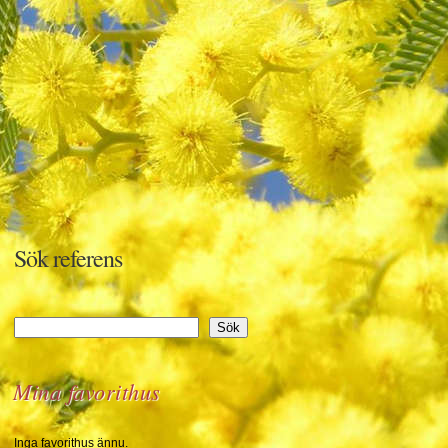
Sök referens
Sök
Sök
Mina favorithus
Inga favorithus ännu.