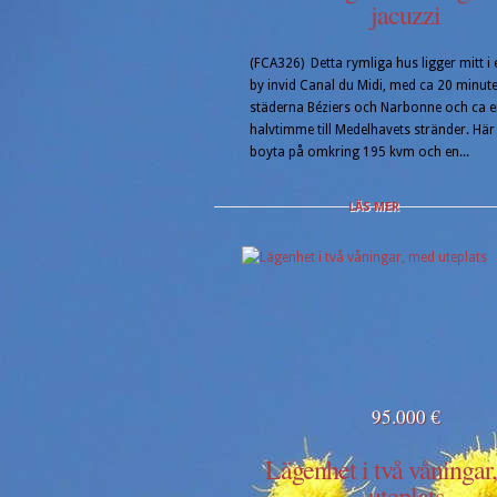
jacuzzi
(FCA326) Detta rymliga hus ligger mitt i
by invid Canal du Midi, med ca 20 minuter
städerna Béziers och Narbonne och ca 
halvtimme till Medelhavets stränder. Här
boyta på omkring 195 kvm och en...
LÄS MER
95.000 €
Lägenhet i två våningar
uteplats