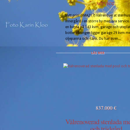
service.
Nytt pris! (FMA217) Välrenoverat stenhu
innergård i en större by med bra service.
en boyta på 143 kvm, garage och uteplat
bottenvåningen ligger garage 29 kvm m
oljepanna och -tank. Du har även...
LÄS MER
837.000 €
Välrenoverad stenlada m
och trädgård