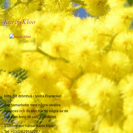
Karin Kloo
Hitta ditt drömhus i södra Frankrike!
Jag samarbetar med några utvalda
Agences och du kan här se några av de
hus som finns till salu för tillfället.
Välkommen! hälsar Karin Kloo
Tel. +33(0)629542287