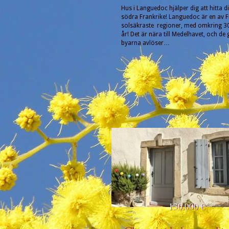
Hus i Languedoc hjälper dig att hitta d
södra Frankrike! Languedoc är en av F
solsäkraste regioner, med omkring 3
år! Det är nära till Medelhavet, och de
byarna avlöser…
130.000 €