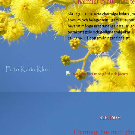
Charmigt byhus med te
SÅLT! (LLL130) Detta charmiga byhus , m
sovrum och beläget mitt i gamla Laurens
bevarat många ursprungliga detaljer, s
terrakottagolv och gedigna träbjälkar. 
ca 73 m². På bottenvåningen finns ett...
LÄS MER
326.160 €
Charmigt hus med går